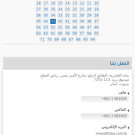
18
17
16
15
14
13
12
11
10
27
26
25
24
23
22
21
20
19
36
35
34
33
32
31
30
29
28
45
44
43
42
41
40
39
38
37
54
53
52
51
50
49
48
47
46
63
62
61
60
59
58
57
56
55
71
70
69
68
67
66
65
64
اتصل بنا
بناية اللعازرية، الطابق الرابع، شارع الأمير بشير، رياض الصلح
صندوق بريد: 113-7251
بيروت، لبنان
هاتف
+961 1 983306
الفاكس
+961 1 983302
البريد الإلكتروني
invest@idal.com.lb