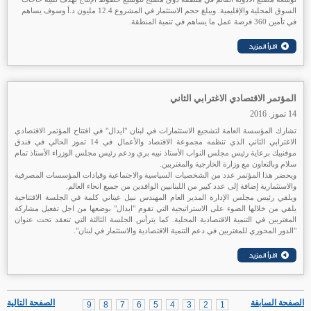
السوق المحلية والإقليمية. ويبلغ حجم الاستثمار في المشروع 12.4 مليون د.أ وسوف يساهم
في تأمين 360 فرصة عمل ما يساهم في تنمية المنطقة.
المؤتمر الاقتصادي الاغترابي الثاني
14 تموز. 2016
تشارك المؤسسة العامة لتشجيع الاستثمارات في لبنان "ايدال" في افتتاح المؤتمر الاقتصادي
الاغترابي الثاني الذي تنظمه مجموعة الاقتصاد والأعمال في 14 تموز الحالي في فندق
موفنبيك برعاية رئيس مجلس النواب الأستاذ نبيه بري ودعم رئيس مجلس الوزراء الأستاذ تمام
سلام وبالتعاون مع وزارة الخارجية والمغتربين.
ويحضر هذا المؤتمر عدد من الشخصيات السياسية والاجتماعية وقيادات المؤسسات المصرفية
والاستثمارية إضافة إلى عدد كبير من اللبنانيين الوافدين من جميع انحاء العالم.
ويلقي رئيس مجلس الإدارة المدير العام المهندس نبيل عيتاني كلمة في الجلسة الافتتاحية
يلقي من خلالها الضوء على الاستراتيجية التي تقوم "ايدال" بوضعها من اجل تفعيل مشاركة
المغتربين في التنمية الاقتصادية المحلية. كما يترأس الجلسة الثالثة التي تنعقد تحت عنوان
"الدور المحوري للمغتربين في دعم التنمية الاقتصادية والاستثمار في لبنان".
الصفحة السابقة
الصفحة التالية
9
8
7
6
5
4
3
2
1