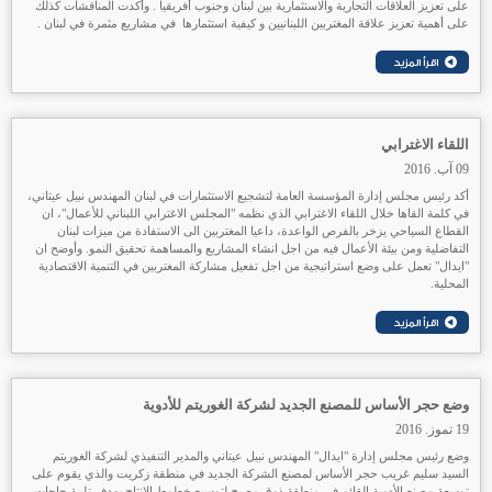
على تعزيز العلاقات التجارية والاستثمارية بين لبنان وجنوب أفريقيا . وأكدت المناقشات كذلك
على أهمية تعزيز علاقة المغتربين اللبنانيين و كيفية استثمارها في مشاريع مثمرة في لبنان .
اللقاء الاغترابي
09 آب. 2016
أكد رئيس مجلس إدارة المؤسسة العامة لتشجيع الاستثمارات في لبنان المهندس نبيل عيتاني،
في كلمة القاها خلال اللقاء الاغترابي الذي نظمه "المجلس الاغترابي اللبناني للأعمال"، ان
القطاع السياحي يزخر بالفرص الواعدة، داعيا المغتربين الى الاستفادة من ميزات لبنان
التفاضلية ومن بيئة الأعمال فيه من اجل انشاء المشاريع والمساهمة تحقيق النمو. وأوضح ان
"ايدال" تعمل على وضع استراتيجية من اجل تفعيل مشاركة المغتربين في التنمية الاقتصادية
المحلية.
وضع حجر الأساس للمصنع الجديد لشركة الغوريتم للأدوية
19 تموز. 2016
وضع رئيس مجلس إدارة "ايدال" المهندس نبيل عيتاني والمدير التنفيذي لشركة الغوريتم
السيد سليم غريب حجر الأساس لمصنع الشركة الجديد في منطقة زكريت والذي يقوم على
توسعة مصنع الأدوية القائم في منطقة ذوق مصبح لتوسيع خطوط الإنتاج بهدف تلبية حاجات