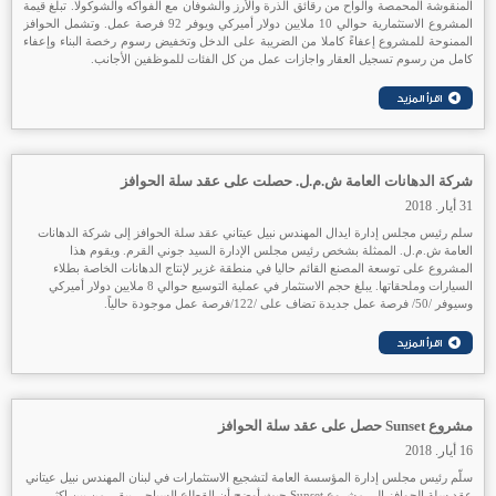
المنقوشة المحمصة والواح من رقائق الذرة والأرز والشوفان مع الفواكه والشوكولا. تبلغ قيمة
المشروع الاستثمارية حوالي 10 ملايين دولار أميركي ويوفر 92 فرصة عمل. وتشمل الحوافز
الممنوحة للمشروع إعفاءً كاملا من الضريبة على الدخل وتخفيض رسوم رخصة البناء وإعفاء
كامل من رسوم تسجيل العقار واجازات عمل من كل الفئات للموظفين الأجانب.
شركة الدهانات العامة ش.م.ل. حصلت على عقد سلة الحوافز
31 أيار. 2018
سلم رئيس مجلس إدارة ايدال المهندس نبيل عيتاني عقد سلة الحوافز إلى شركة الدهانات
العامة ش.م.ل. الممثلة بشخص رئيس مجلس الإدارة السيد جوني القرم. ويقوم هذا
المشروع على توسعة المصنع القائم حاليا في منطقة غزير لإنتاج الدهانات الخاصة بطلاء
السيارات وملحقاتها. يبلغ حجم الاستثمار في عملية التوسيع حوالي 8 ملايين دولار أميركي
وسيوفر /50/ فرصة عمل جديدة تضاف على /122/فرصة عمل موجودة حالياً.
مشروع Sunset حصل على عقد سلة الحوافز
16 أيار. 2018
سلّم رئيس مجلس إدارة المؤسسة العامة لتشجيع الاستثمارات في لبنان المهندس نبيل عيتاني
عقد سلة الحوافز إلى مشروع Sunset حيث أوضح أن القطاع السياحي يبقى من بين اكثر