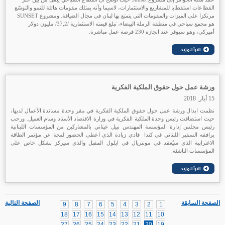
القطاعات استقطابا للمشاريع والاستثمارات، لاسيما وأنه يمتلك مقومات هائلة للنمو والتوسّع
مرتكزا على الميزات والمقومات التي يتمتع بها لبنان في مجال الضيافة. ومشروع SUNSET
هو مجمع سياحي في منطقة الرملة البيضاء، تبلغ قيمته الاستثمارية /37,2/ مليون دولار
أميركي، وهو سيوفر عند انجازه 230 فرصة عمل مباشرة.
ورشة عمل حول حقوق الملكية الفكرية
15 أيار. 2018
نظمت ايدال ورشة عمل حول حقوق الملكية الفكرية في مقر وحدة مساندة الأعمال لديها،
حيث استضافت رئيس وحدة الملكية الفكرية في وزارة الاقتصاد الأستاذ وسام العميل. ورحب
رئيس مجلس إدارة المؤسسة المهندس نبيل عيتاني بالمشاركين من المؤسسات اللبنانية
يرافقه السفير اللبناني في كندا فادي زيادة الذي اعطى الحضور لمحة عن مؤتمر الطاقة
الاغترابية الذي سيُعقد في مونتريال في ايلول المقبل والذي سيركز بشكل خاص على
المؤسسات الناشئة.
الصفحة السابقة
الصفحة التالية
9
8
7
6
5
4
3
2
1
18
17
16
15
14
13
12
11
10
27
26
25
24
23
22
21
20
19