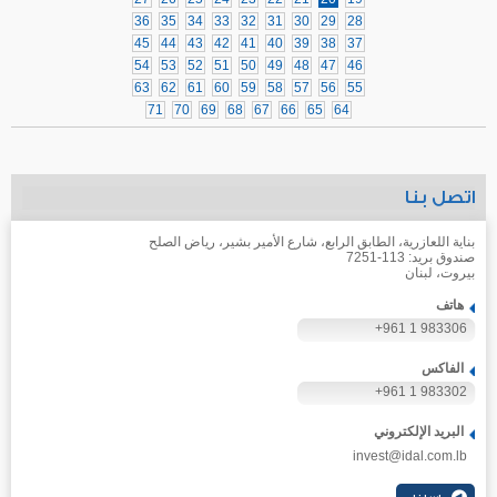
36
35
34
33
32
31
30
29
28
45
44
43
42
41
40
39
38
37
54
53
52
51
50
49
48
47
46
63
62
61
60
59
58
57
56
55
71
70
69
68
67
66
65
64
اتصل بنا
بناية اللعازرية، الطابق الرابع، شارع الأمير بشير، رياض الصلح
صندوق بريد: 113-7251
بيروت، لبنان
هاتف
+961 1 983306
الفاكس
+961 1 983302
البريد الإلكتروني
invest@idal.com.lb