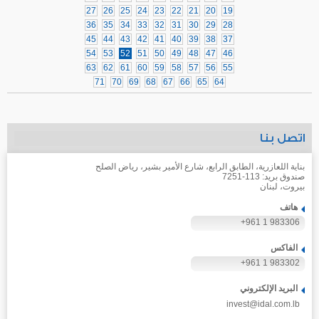
27
26
25
24
23
22
21
20
19
36
35
34
33
32
31
30
29
28
45
44
43
42
41
40
39
38
37
54
53
52
51
50
49
48
47
46
63
62
61
60
59
58
57
56
55
71
70
69
68
67
66
65
64
اتصل بنا
بناية اللعازرية، الطابق الرابع، شارع الأمير بشير، رياض الصلح
صندوق بريد: 113-7251
بيروت، لبنان
هاتف
+961 1 983306
الفاكس
+961 1 983302
البريد الإلكتروني
invest@idal.com.lb