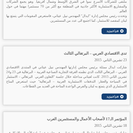
ملتقى للشركات الأسرع نموا في الشرق الأوسط وشمال أفريقيا. وهو يجمع الشركات
والمشاريع الاستثمارية الأكثر جاذبية في المنطقة مع أكثر من 70 مستثمرا مهتما في حول
العالم.
وتحدث رئيس مجلس إدارة "ايدال" المهندس نبيل عيتاني، فاستعرض المقومات التي يتمتع بها
لبنان كمقصد للاستثمار، كما اجتمع الى عدد من المستثمرين.
تدى الاقتصادي العربي – البرتغالي الثالث
23 تشرين الثاني. 2015
شاركت ايدال ممثلة برئيس مجلس إدارتها المهندس نبيل عيتاني في المنتدى الاقتصادي
العربي – البرتغالي الثالث الذي نظمته الغرفة التجارية الصناعية العربية – البرتغالية في 23 و24
تشرين الثاني 2015. كانت لعيتاني مداخلة خلال جلسة "التعاون العربي البرتغالي – الاستثمار
في السياحة والعقار: التدفقات الاستثمارية العربية – البرتغالية" حيث استعرض المناخ
الاستثماري الذي يتمتع به لبنان والفرص الواعدة المتاحة في العديد من القطاعات.
المؤتمر الـ17 لأصحاب الأعمال والمستثمرين العرب
18 تشرين الثاني. 2015
شارك رئيس مجلس إدارة ايدال السيد نبيل عيتاني، في جلسة عن "ريادة الأعمال والابتكار في