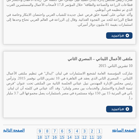
قطاعات الزراعة والصناعة والطاقة" خلال المؤتمر الـ17 لأصحاب الأعمال والمستثمرين العرب
الذي تم تنظيمه في أبوظبي.
وأكد عيتاني على أهمية خلق فرص عمل جديدة للشباب العربي واحتضان الابتكار وخاصة في
قطاع الزراعة للحد من الفجوة الغذائية. وقال إن الزراعة في العالم العربي تحتاج وحدها إلى
استثمارات بقيمة 81 مليون دولار أميركي.
ملتقى الأعمال اللبناني – المصري الثاني
10 تشرين الثاني. 2015
شاركت المؤسسة العامة لشجيع الاستثمارات في لبنان "ايدال" في تنظيم ملتقى الأعمال
اللبناني – المصري الثاني الذي يعقد في القاهرة في 10 تشرين الثاني نوفمبر 2015. وترأس
رئيس مجلس الإدارة المهندس نبيل عيتاني الجلسة الثانية من الملتقى تحت عنوان "فرص
تنمية التجارة والاستثمار والخدمات بين مصر ولبنان". وقد أكد عيتاني في كلمته أن ان لبنان
يأتي في المرتبة 15 بين 150 دولة مستثمرة في مصر باستثمارات يصل مجموعها الى 3.7 مليار
د.أ.
الصفحة السابقة
الصفحة التالية
9
8
7
6
5
4
3
2
1
18
17
16
15
14
13
12
11
10