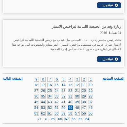
زيارة وفد من الجمعية اللبنانية لتراخيص الامتياز
24 شباط. 2016
بحث رئيس مجلس إدارة
نبيل عيتاني مع رئيس الجمعية اللبنانية لتراخيص
"ايدال" المهندس
الامتياز شارل عربيد في مستقبل تراخيص الامتياز - الفرانشايز والصعوبات التي تواجه هذا
القطاع في لبنان، في حضور أعضاء مجلس إدارة الجمعية.
الصفحة السابقة
الصفحة التالية
9
8
7
6
5
4
3
2
1
18
17
16
15
14
13
12
11
10
27
26
25
24
23
22
21
20
19
36
35
34
33
32
31
30
29
28
45
44
43
42
41
40
39
38
37
54
53
52
51
50
49
48
47
46
63
62
61
60
59
58
57
56
55
71
70
69
68
67
66
65
64