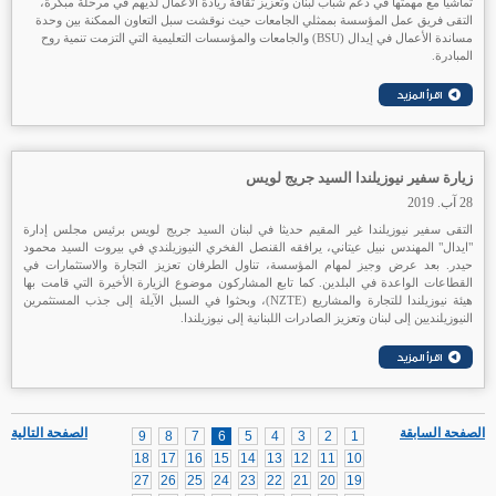
تماشياً مع مهمتها في دعم شباب لبنان وتعزيز ثقافة ريادة الأعمال لديهم في مرحلة مبكرة،
التقى فريق عمل المؤسسة بممثلي الجامعات حيث نوقشت سبل التعاون الممكنة بين وحدة
مساندة الأعمال في إيدال (BSU) والجامعات والمؤسسات التعليمية التي التزمت تنمية روح
المبادرة.
زيارة سفير نيوزيلندا السيد جريج لويس
28 آب. 2019
التقى سفير نيوزيلندا غير المقيم حديثا في لبنان السيد جريج لويس برئيس مجلس إدارة
"ايدال" المهندس نبيل عيتاني، يرافقه القنصل الفخري النيوزيلندي في بيروت السيد محمود
حيدر. بعد عرض وجيز لمهام المؤسسة، تناول الطرفان تعزيز التجارة والاستثمارات في
القطاعات الواعدة في البلدين. كما تابع المشاركون موضوع الزيارة الأخيرة التي قامت بها
هيئة نيوزيلندا للتجارة والمشاريع (NZTE)، وبحثوا في السبل الآيلة إلى جذب المستثمرين
النيوزيلنديين إلى لبنان وتعزيز الصادرات اللبنانية إلى نيوزيلندا.
الصفحة السابقة
الصفحة التالية
9
8
7
6
5
4
3
2
1
18
17
16
15
14
13
12
11
10
27
26
25
24
23
22
21
20
19