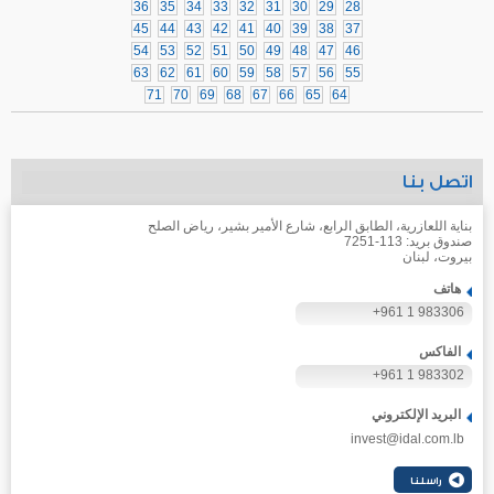
36
35
34
33
32
31
30
29
28
45
44
43
42
41
40
39
38
37
54
53
52
51
50
49
48
47
46
63
62
61
60
59
58
57
56
55
71
70
69
68
67
66
65
64
اتصل بنا
بناية اللعازرية، الطابق الرابع، شارع الأمير بشير، رياض الصلح
صندوق بريد: 113-7251
بيروت، لبنان
هاتف
+961 1 983306
الفاكس
+961 1 983302
البريد الإلكتروني
invest@idal.com.lb